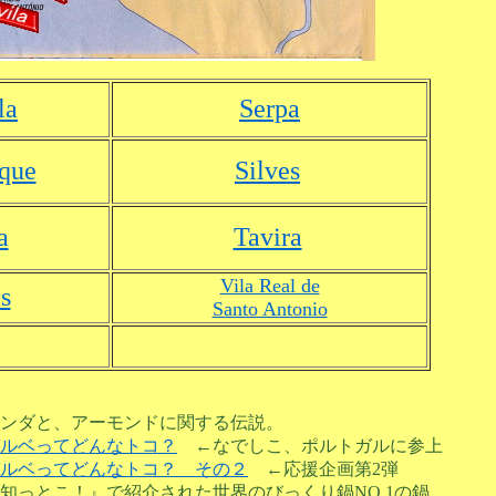
la
Serpa
que
Silves
a
Tavira
Vila Real de
s
Santo Antonio
ンダと、アーモンドに関する伝説。
ルベってどんなトコ？
←なでしこ、ポルトガルに参上
ルベってどんなトコ？ その２
←応援企画第2弾
っとこ！』で紹介された世界のびっくり鍋NO.1の鍋