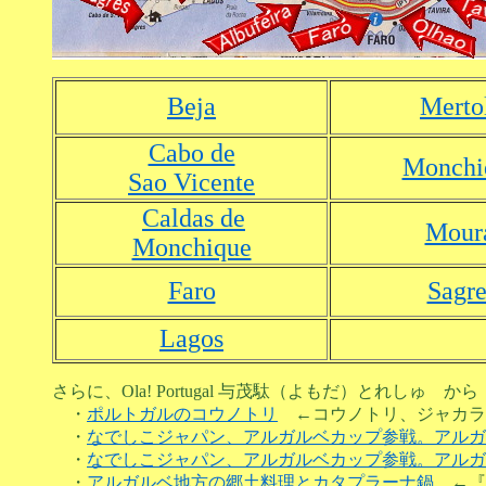
Beja
Merto
Cabo de
Monchi
Sao Vicente
Caldas de
Mour
Monchique
Faro
Sagre
Lagos
さらに、Ola! Portugal 与茂駄（よもだ）とれしゅ から
・
ポルトガルのコウノトリ
←コウノトリ、ジャカラ
・
なでしこジャパン、アルガルベカップ参戦。アルガ
・
なでしこジャパン、アルガルベカップ参戦。アルガ
・
アルガルベ地方の郷土料理とカタプラーナ鍋
←『知