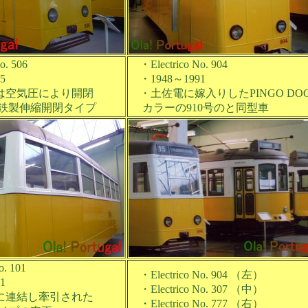
. 506
・Electrico No. 904
5
・1948～1991
空気圧により開閉
・土佐電に嫁入りしたPINGO DO
鉄製伸縮開閉タイプ
カラーの910号のと同型車
. 101
・Electrico No. 904 （左）
1
・Electrico No. 307 （中）
連結し牽引された
・Electrico No. 777 （右）