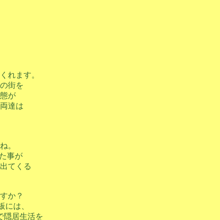
くれます。
ンの街を
状態が
両達は
ね。
見た事が
出てくる
すか？
内板には、
で隠居生活を