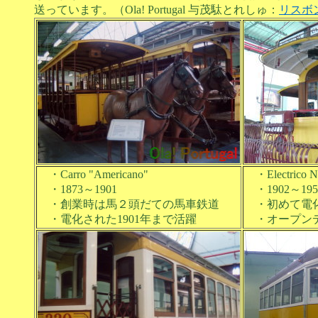
送っています。（Ola! Portugal 与茂駄とれしゅ：
リスボ
・Carro "Americano"
・Electrico No
・1873～1901
・1902～1950
・創業時は馬２頭だての馬車鉄道
・初めて電
・電化された1901年まで活躍
・オープン