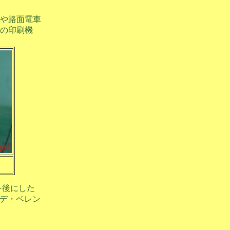
や路面電車
の印刷機
を後にした
・デ・ベレン