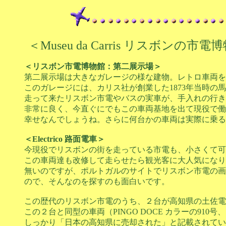
＜Museu da Carris リスボンの市
＜リスボン市電博物館：第二展示場＞
第二展示場は大きなガレージの様な建物。レトロ車両を
このガレージには、カリス社が創業した1873年当時
走って来たリスボン市電やバスの実車が、手入れの行き
非常に良く、今直ぐにでもこの車両基地を出て現役で働
幸せなんでしょうね。さらに何台かの車両は実際に乗る
＜Electrico 路面電車＞
今現役でリスボンの街を走っている市電も、小さくて可
この車両達も改修して走らせたら観光客に大人気になりそう！ト
無いのですが、ポルトガルのサイトでリスボン市電の画
ので、そんなのを探すのも面白いです。
この歴代のリスボン市電のうち、２台が高知県の土佐電
この２台と同型の車両（PINGO DOCE カラーの91
しっかり「日本の高知県に売却された」と記載されてい