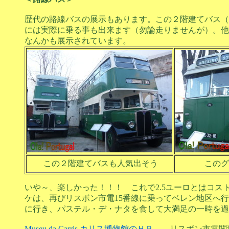
歴代の路線バスの展示もあります。この２階建てバス（
には実際に乗る事も出来ます（勿論走りませんが）。他
なんかも展示されています。
この２階建てバスも人気出そう
このグ
いや～、楽しかった！！！ これで2.5ユーロとはコ
ケは、再びリスボン市電15番線に乗ってベレン地区へ行き、パ
に行き、パステル・デ・ナタを食して大満足の一時を過
Museu da Carris カリス博物館のＨＰ
←リスボン市電関