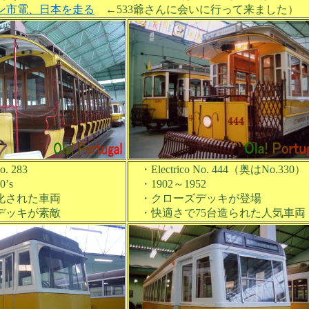
ン市電、日本を走る
←533爺さんに会いに行って来ました）
. 283
・Electrico No. 444（奥はNo.330）
’s
・1902～1952
化された車両
・クローズデッキが登場
デッキが素敵
・快適さで75台造られた人気車両