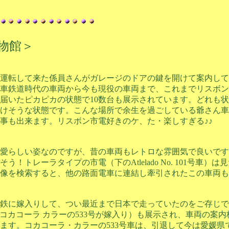
電博物館＞
運転して来た係員さんがガレージのドアの鍵を開けて案内して
の馬車鉄道時代の車両から今も現役の車両まで、これまでリスボ
届いたピカピカの状態で10数台も展示されています。どれも
けそうな状態です。こんな場所で余生を過ごしている爺さん車
事も出来ます。リスボン市電好きのケ、た・楽しすぎる♪♪
愛らしい姿なのですが、昔の車両もレトロな雰囲気で良いです
レーラタイプの市電（下のAtlelado No. 101号車）は
像を検索すると、他の路面電車に連結し牽引されたこの車両も
鉄に嫁入りして、つい最近まで日本で走っていたのをご存じで
0号、コカコーラ カラーの533号が嫁入り）も展示され、車両の案
ます。コカコーラ・カラーの533号車は、引退して今は愛媛県