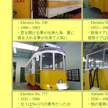
・Electrico No. 330
・Electrico No
・1906～1983
・1953～198
・窓を開ける事が出来た為、夏に
・前側ドアは
風を入れる事が出来て人気に
後部ドアは
・Electrico No. 777
・Atlelado No
・1931～1996
・1950～199
・元々はNo.571の番号だったが
・他の電車に