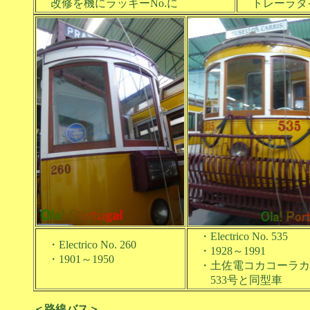
改修を機にラッキーNo.に
トレーラタ
・Electrico No. 535
・Electrico No. 260
・1928～1991
・1901～1950
・土佐電コカコーラカ
533号と同型車
＜路線バス＞