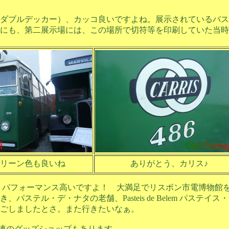
ダブルデッカー）、カッコ良いですよね。展示されているバス
にも、第二展示場には、この場所で切符等を印刷していた当時
リーン色も良いね
ありがとう、カリス♪
ストパフォーマンス高いですよ！ 大満足でリスボン市電博物館
ステル・デ・ナタの老舗、Pasteis de Belem パステイス
ごしましたとさ。また行きたいなぁ。
連のグッズショップもあります。