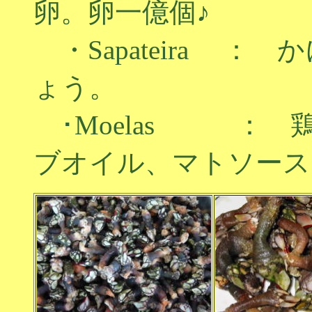
卵。卵一億個♪
・Sapateira ：
ょう。
･Moelas ： 
ブオイル、マトソース