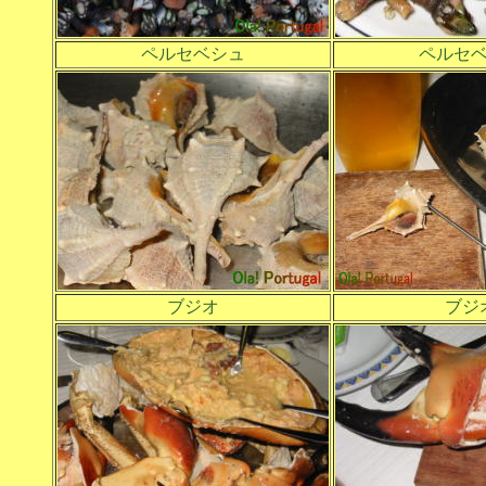
ペルセベシュ
ペルセ
ブジオ
ブジ