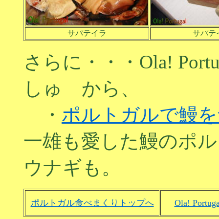
サパテイラ
サパテ
さらに・・・Ola! Por
しゅ から、
・
ポルトガルで鰻を
一雄も愛した鰻のポル
ウナギも。
ポルトガル食べまくりトップへ
Ola! Por