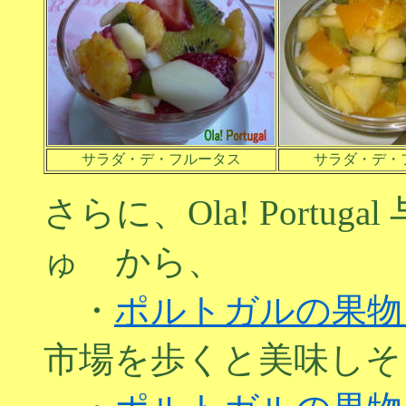
サラダ・デ・フルータス
サラダ・デ・
さらに、Ola! Portu
ゅ から、
・
ポルトガルの果物
市場を歩くと美味しそ