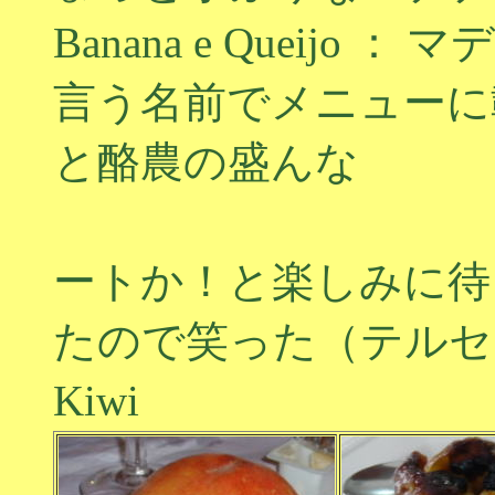
Banana e Queij
言う名前でメニューに
と酪農の盛んな
島なので
ートか！と楽しみに待
たので笑った（テルセ
Kiwi ：