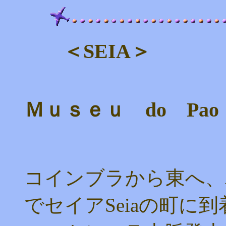
＜SEIA＞
Ｍｕｓｅｕ do Pao
コインブラから東へ、
でセイアSeiaの町に