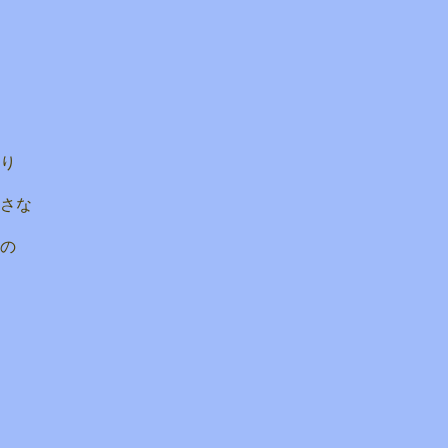
り
さな
の
。