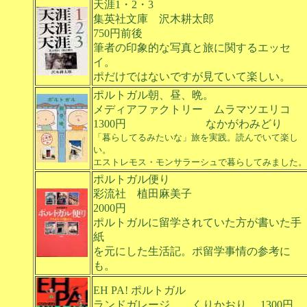
天涯1・2・3
集英社文庫 沢木耕太郎
750円前後
筆者の印象的な写真と旅に関するエッセ
イ。
ポだけではないですが見ていて楽しい。
ポルトガル朝、昼、晩。
メディアファクトリー ムラマツエリコ
1300円 なかがわみどり
「暮らしてるみたいな」旅を実践。読んでいて楽し
い。
エストレモス・モンサラーシュで暮らしてみました。
ポルトガル便り
彩流社 植田麻美子
2000円
ポルトガルに留学されていた方が書いた手
紙
を元にした生活記。ポ留学事情の参考に
も。
EH PA! ポルトガル
ランドガレージ くりかおり 1300円