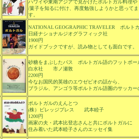
ハワイや東南アジアで見かけたポルトガル料理や
/菓子を知るに付け、再度勉強しようかと思ってま
す。
NATIONAL GEOGRAPHIC TRAVELER ポルト
日経ナショナルジオグラフィック社
1900円
ガイドブックですが、読み物としても面白です。
砂糖をまぶしたパス ポルトガル語のフットボー
白水社 市ノ瀬敦
2200円
今なお国民的英雄のエウゼビオの話から、
ブラジル、アンゴラ等ポルトガル語圏のサッカー
ポルトガルのえんとつ
株）ビレッジプレス 武本睦子
(
1200円
画家の夫・武本比登志さんと共にポルトガルに
住み着いた武本睦子さんのエッセイ集