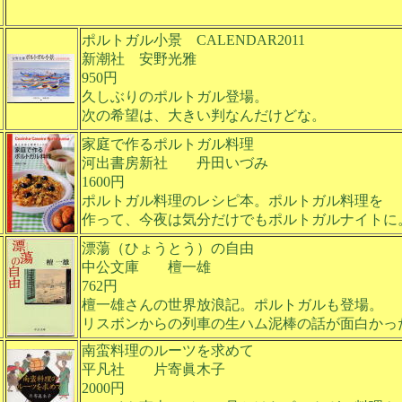
ポルトガル小景 CALENDAR2011
新潮社 安野光雅
950円
久しぶりのポルトガル登場。
次の希望は、大きい判なんだけどな。
家庭で作るポルトガル料理
河出書房新社 丹田いづみ
1600円
ポルトガル料理のレシピ本。ポルトガル料理を
作って、今夜は気分だけでもポルトガルナイトに
漂蕩（ひょうとう）の自由
中公文庫 檀一雄
762円
檀一雄さんの世界放浪記。ポルトガルも登場。
リスボンからの列車の生ハム泥棒の話が面白かっ
南蛮料理のルーツを求めて
平凡社 片寄眞木子
2000円