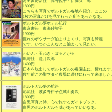
河出書房新社 高野悦子・伊藤玄二郎
1800円
こちらも写真でポルトガル各地を紹介。ここの
1枚の写真だけを見て行った所もあったなあ。
ポルトガル夢ホテル紀行
東京書籍 東海砂智子
1900円
憧れのポウサーダ泊まりまくり。写真も綺麗
です。いつかこんなとこ泊まって見たい。
わいん・玉ねぎ・ぽるとがる
風涛社 是月次郎
1400円
日本を脱出してポルトガルの農園主に。憧れます
数年前この聖マタイ農場に遊びに行って来ました
ポルトガル夢の航路
彩流社 波多野裕子点城山勇次
1800円
白黒写真と詩。心で旅するガイドブック。
白黒のポルトガルも味があっていいなあ。