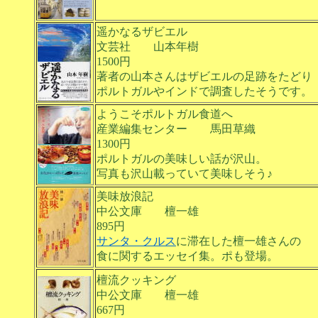
遥かなるザビエル
文芸社 山本年樹
1500円
著者の山本さんはザビエルの足跡をたどり
ポルトガルやインドで調査したそうです。
ようこそポルトガル食道へ
産業編集センター 馬田草織
1300円
ポルトガルの美味しい話が沢山。
写真も沢山載っていて美味しそう♪
美味放浪記
中公文庫 檀一雄
895円
サンタ・クルス
に滞在した檀一雄さんの
食に関するエッセイ集。ポも登場。
檀流クッキング
中公文庫 檀一雄
667円