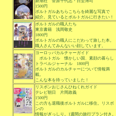
新潮社 菅原千代志・日埜博司
1500円
ポルトガルあちらこちらを綺麗な写真で
紹介。見ているとポルトガルに行きたい！
ポルトガルの職人たち
東京書籍 浅岡敬史
1800円
ポルトガルの職人にこだわって旅した本。
職人さんてみんないい顔しています。
ヨーロッパカルチャーガイド
ポルトガル 懐かしい国、素顔の暮らし
トラベルジャーナル 1800円
ポルトガルのカルチャーについて情報満
載。
こんな本を待っていました！
リスボンおじさんひねくれガイド
テレビ朝日 片岡政義
1500円
この方も退職後ポルトガルに移住。リスボ
ンの
情報がぎっしり。1週間の旅行プラン付き。