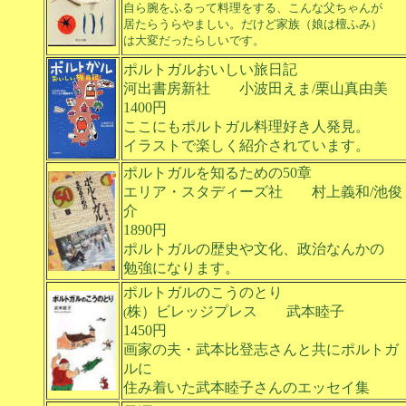
自ら腕をふるって料理をする、こんな父ちゃんが
居たらうらやましい。だけど家族（娘は檀ふみ）
は大変だったらしいです。
ポルトガルおいしい旅日記
河出書房新社 小波田えま/栗山真由美
1400円
ここにもポルトガル料理好き人発見。
イラストで楽しく紹介されています。
ポルトガルを知るための50章
エリア・スタディーズ社 村上義和/池俊
介
1890円
ポルトガルの歴史や文化、政治なんかの
勉強になります。
ポルトガルのこうのとり
株）ビレッジプレス 武本睦子
(
1450円
画家の夫・武本比登志さんと共にポルトガ
ルに
住み着いた武本睦子さんのエッセイ集