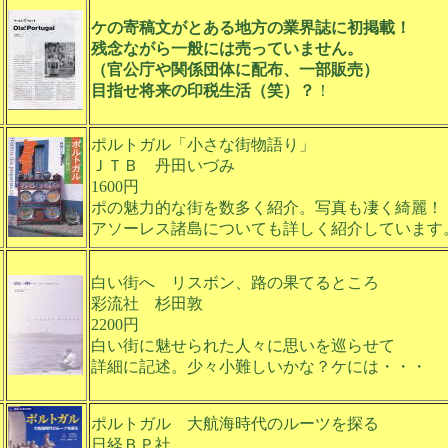
ケの寄稿文がとある地方の業界誌に初掲載！
残念ながら一般には売っていません。
（官公庁や関係団体に配布、一部販売）
目指せ将来の印税生活（笑）？
！
ポルトガル「小さな街物語り」
ＪＴＢ 丹田いづみ
1600円
ポの魅力的な街を数多く紹介。写真も凄く綺麗！
アソーレス諸島についても詳しく紹介しています
白い街へ リスボン、路の果てるところ
彩流社 杉田敦
2200円
白い街に魅せられた人々に思いを巡らせて
詳細に記述。少々小難しいかな？ケには・・・
ポルトガル 大航海時代のルーツを探る
日経ＢＰ社