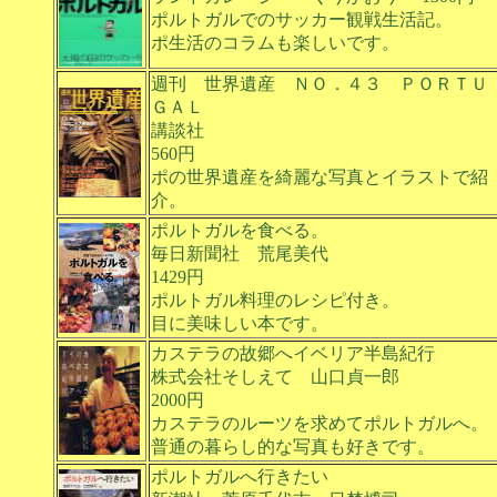
ポルトガルでのサッカー観戦生活記。
ポ生活のコラムも楽しいです。
週刊 世界遺産 ＮＯ．４３ ＰＯＲＴＵ
ＧＡＬ
講談社
560円
ポの世界遺産を綺麗な写真とイラストで紹
介。
ポルトガルを食べる。
毎日新聞社 荒尾美代
1429円
ポルトガル料理のレシピ付き。
目に美味しい本です。
カステラの故郷へイベリア半島紀行
株式会社そしえて 山口貞一郎
2000円
カステラのルーツを求めてポルトガルへ。
普通の暮らし的な写真も好きです。
ポルトガルへ行きたい