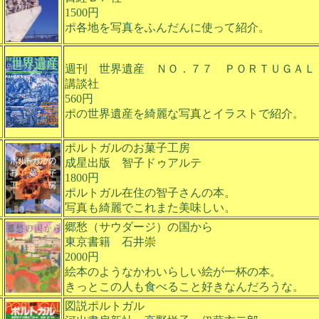
1500円
ポ各地を写真をふんだんに使って紹介。
週刊 世界遺産 ＮＯ．７７ ＰＯＲＴＵＧＡＬ
講談社
560円
ポの世界遺産を綺麗な写真とイラストで紹介。
ポルトガルのお菓子工房
成星出版 智子ドゥアルテ
1800円
ポルトガル在住の智子さんの本。
写真も綺麗でこれまた美味しい。
郷愁（サウダージ）の国から
東京書籍 石井崇
2000円
絵本のようなかわいらしい絵が一杯の本。
きっとこの人も食べること好きなんだろうな。
図説ポルトガル