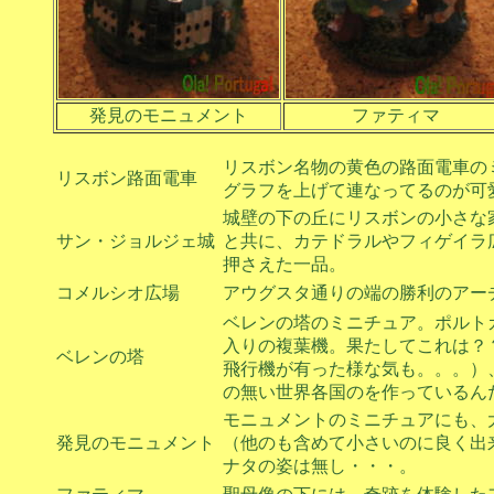
発見のモニュメント
ファティマ
リスボン名物の黄色の路面電車の
リスボン路面電車
グラフを上げて連なってるのが可
城壁の下の丘にリスボンの小さな家
サン・ジョルジェ城
と共に、カテドラルやフィゲイラ
押さえた一品。
コメルシオ広場
アウグスタ通りの端の勝利のアー
ベレンの塔のミニチュア。ポルト
入りの複葉機。果たしてこれは？
ベレンの塔
飛行機が有った様な気も。。。）
の無い世界各国のを作っているん
モニュメントのミニチュアにも、
発見のモニュメント
（他のも含めて小さいのに良く出
ナタの姿は無し・・・。