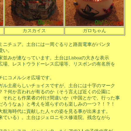
カスカイス
ガロちゃん
ミニチュア。土台には一周ぐるりと路面電車がパンタ
愛い。
並みが連なっています。土台はLisboaの大きな表示
広場、レストウラドーレス広場等、リスボンの有名所を
チにコメルシオ広場です。
ガル土産らしいチョイスですが、土台には十字のマーク
？？何か言われが有るのか（そう言えば近くの公園に
、それとも作業者の付け間違いか（中国とかで、行った事
だろうなぁ）と考えを巡らすのも楽しみの一つ？！？！
大航海時代に貢献した人々の姿を見る事が出来ます。
来ている）。土台はジェロニモス修道院。残念ながら