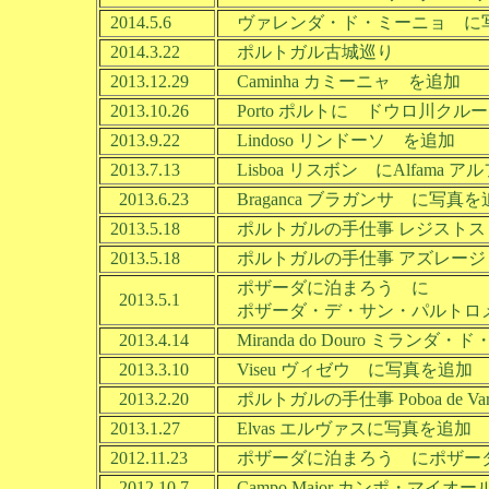
2014.5.6
ヴァレンダ・ド・ミーニョ に
2014.3.22
ポルトガル古城巡り
2013.12.29
Caminha カミーニャ を追加
2013.10.26
Porto ポルトに ドウロ川クル
2013.9.22
Lindoso リンドーソ を追加
2013.7.13
Lisboa リスボン にAlfama
2013.6.23
Braganca ブラガンサ に写真を追
2013.5.18
ポルトガルの手仕事 レジストス
2013.5.18
ポルトガルの手仕事 アズレージ
ポザーダに泊まろう に
2013.5.1
ポザーダ・デ・サン・パルトロメウ 
2013.4.14
Miranda do Douro ミラン
2013.3.10
Viseu ヴィゼウ に写真を追加
2013.2.20
ポルトガルの手仕事 Poboa de 
2013.1.27
Elvas エルヴァスに写真を追加 （
2012.11.23
ポザーダに泊まろう にポザーダ・
2012.10.7
Campo Maior カンポ・マイオ