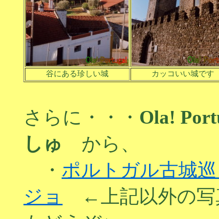
谷にある珍しい城
カッコいい城です
さらに・・・
Ola! P
しゅ
から、
・
ポルトガル古城巡
ジョ
←上記以外の写