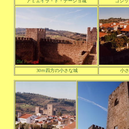
アミエイラ・ド・テージョ城
ゴシッ
30ｍ四方の小さな城
小さ