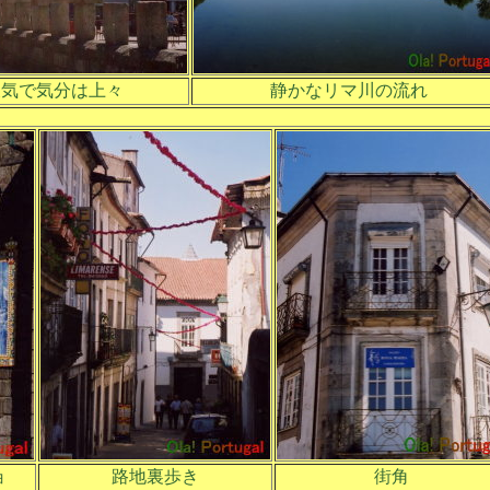
気で気分は上々
静かなリマ川の流れ
ョ
路地裏歩き
街角