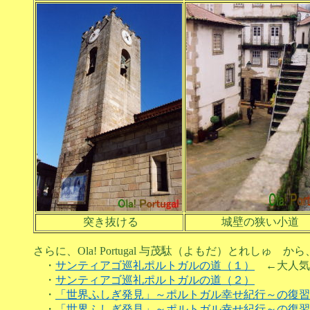
突き抜ける
城壁の狭い小道
さらに、Ola! Portugal 与茂駄（よもだ）とれしゅ から
・
サンティアゴ巡礼ポルトガルの道（１）
←大人気
・
サンティアゴ巡礼ポルトガルの道（２）
・
「世界ふしぎ発見」～ポルトガル幸せ紀行～の復習
・
「世界ふしぎ発見」～ポルトガル幸せ紀行～の復習