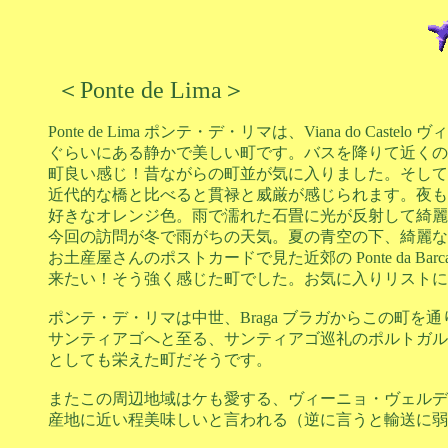
＜Ponte de Lima＞
Ponte de Lima ポンテ・デ・リマは、Viana do Ca
ぐらいにある静かで美しい町です。バスを降りて近くの
町良い感じ！昔ながらの町並が気に入りました。そして
近代的な橋と比べると貫禄と威厳が感じられます。夜も
好きなオレンジ色。雨で濡れた石畳に光が反射して綺麗
今回の訪問が冬で雨がちの天気。夏の青空の下、綺麗な
お土産屋さんのポストカードで見た近郊の Ponte da B
来たい！そう強く感じた町でした。お気に入りリストに
ポンテ・デ・リマは中世、Braga ブラガからこの町を通り、V
サンティアゴへと至る、サンティアゴ巡礼のポルトガルの道 Ca
としても栄えた町だそうです。
またこの周辺地域はケも愛する、ヴィーニョ・ヴェルデ
産地に近い程美味しいと言われる（逆に言うと輸送に弱