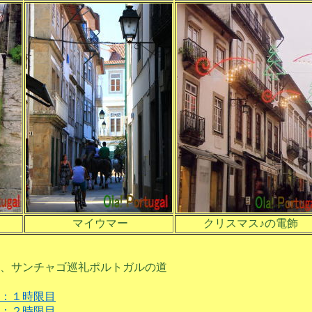
マイウマー
クリスマス♪の電飾
、
、サンチャゴ巡礼ポルトガルの道
：１時限目
：２時限目