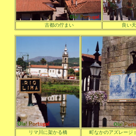
古都の佇まい
良い天
リマ川に架かる橋
町なかのアズレージ