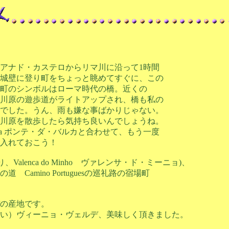
stelo ヴィアナド・カステロからリマ川に沿って1時間
城壁に登り町をちょっと眺めてすぐに、この
町のシンボルはローマ時代の橋。近くの
川原の遊歩道がライトアップされ、橋も私の
でした。うん、雨も嫌な事ばかりじゃない。
川原を散歩したら気持ち良いんでしょうね。
arca ポンテ・ダ・バルカと合わせて、もう一度
入れておこう！
alenca do Minho ヴァレンサ・ド・ミーニョ)、
mino Portuguesの巡礼路の宿場町
の産地です。
い）ヴィーニョ・ヴェルデ、美味しく頂きました。