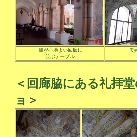
風が心地よい回廊に
天
並ぶテーブル
＜回廊脇にある礼拝堂
ョ＞