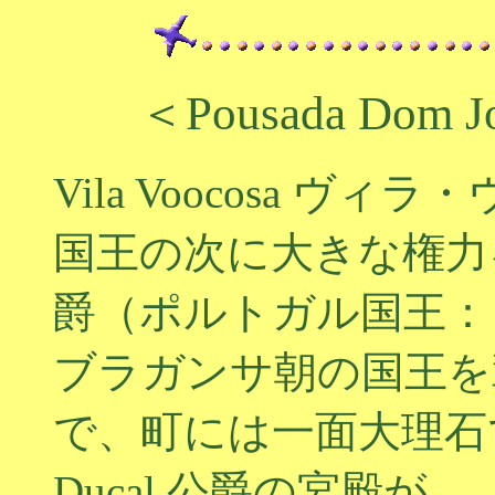
＜Pousada Dom Jo
Vila Voocosa 
国王の次に大きな権力
爵（ポルトガル国王：
ブラガンサ朝の国王を
で、町には一面大理石で
Ducal 公爵の宮殿が