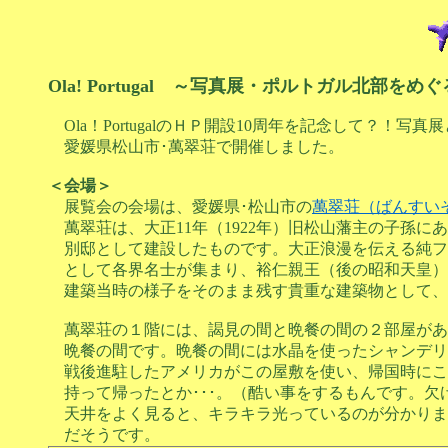
Ola! Portugal ～写真展・ポルトガル北部をめ
Ola！PortugalのＨＰ開設10周年を記念して？！写真展とmi
愛媛県松山市･萬翠荘で開催しました。
＜会場＞
展覧会の会場は、愛媛県･松山市の
萬翠荘（ばんすい
萬翠荘は、大正11年（1922年）旧松山藩主の子孫に
別邸として建設したものです。大正浪漫を伝える純フ
として各界名士が集まり、裕仁親王（後の昭和天皇）
建築当時の様子をそのまま残す貴重な建築物として、1
萬翠荘の１階には、謁見の間と晩餐の間の２部屋があ
晩餐の間です。晩餐の間には水晶を使ったシャンデリ
戦後進駐したアメリカがこの屋敷を使い、帰国時にこ
持って帰ったとか･･･。（酷い事をするもんです。欠
天井をよく見ると、キラキラ光っているのが分かりま
だそうです。