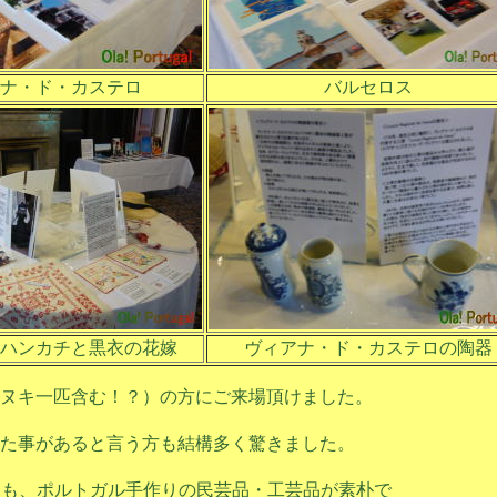
ナ・ド・カステロ
バルセロス
ハンカチと黒衣の花嫁
ヴィアナ・ド・カステロの陶器
ヌキ一匹含む！？）の方にご来場頂けました。
た事があると言う方も結構多く驚きました。
O」も、ポルトガル手作りの民芸品・工芸品が素朴で