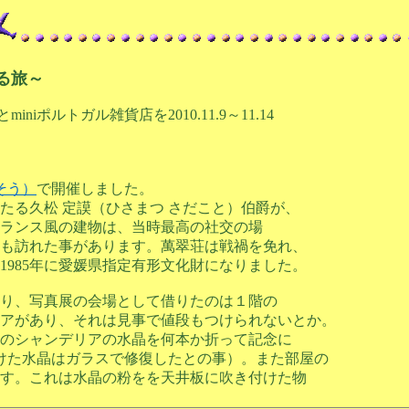
ぐる旅～
niポルトガル雑貨店を2010.11.9～11.14
そう）
で開催しました。
あたる久松 定謨（ひさまつ さだこと）伯爵が、
ランス風の建物は、当時最高の社交の場
も訪れた事があります。萬翠荘は戦禍を免れ、
985年に愛媛県指定有形文化財になりました。
り、写真展の会場として借りたのは１階の
アがあり、それは見事で値段もつけられないとか。
のシャンデリアの水晶を何本か折って記念に
けた水晶はガラスで修復したとの事）。また部屋の
す。これは水晶の粉をを天井板に吹き付けた物