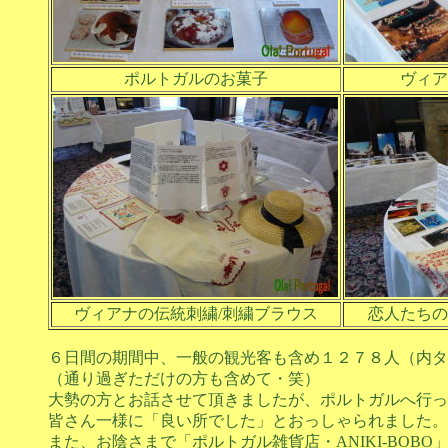
ポルトガルのお菓子
ヴィア
ヴィアナの伝統刺繍/刺繍ブラウス
恋人たちの
６日間の期間中、一般の観光客も含め１２７８人（内タ
（通り過ぎただけの方も含めて・笑）
大勢の方とお話させて頂きましたが、ポルトガルへ行っ
皆さん一様に「良い所でした」とおっしゃられました。
また、お陰さまで「ポルトガル雑貨店・ANIKI-BOB