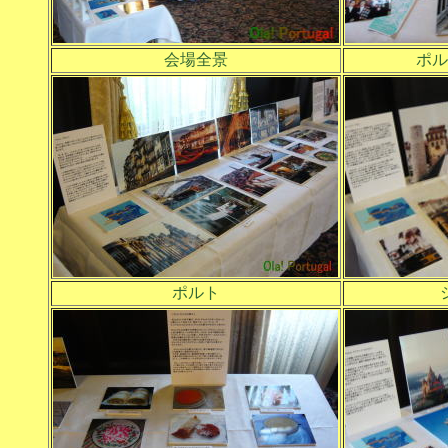
会場全景
ポル
ポルト