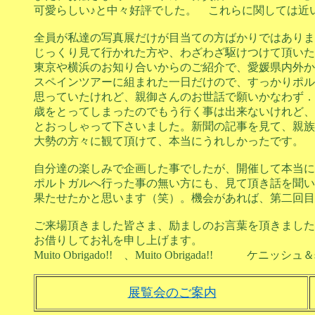
可愛らしい♪と中々好評でした。 これらに関しては近
全員が私達の写真展だけが目当ての方ばかりではありま
じっくり見て行かれた方や、わざわざ駆けつけて頂いた
東京や横浜のお知り合いからのご紹介で、愛媛県内外か
スペインツアーに組まれた一日だけので、すっかりポル
思っていたけれど、親御さんのお世話で願いかなわず．
歳をとってしまったのでもう行く事は出来ないけれど、
とおっしゃって下さいました。新聞の記事を見て、親族
大勢の方々に観て頂けて、本当にうれしかったです。
自分達の楽しみで企画した事でしたが、開催して本当に
ポルトガルへ行った事の無い方にも、見て頂き話を聞い
果たせたかと思います（笑）。機会があれば、第二回目
ご来場頂きました皆さま、励ましのお言葉を頂きました
お借りしてお礼を申し上げます。
Muito Obrigado!! 、Muito Obrigada!! ケニッシュ＆sn
展覧会のご案内