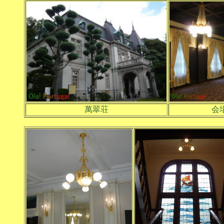
萬翠荘
会