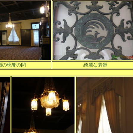
場の晩餐の間
綺麗な装飾