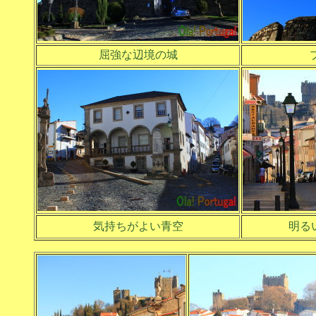
屈強な辺境の城
気持ちがよい青空
明る