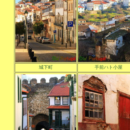
城下町
手前ハト小屋