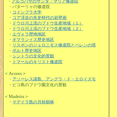
・
アルコバサのサンタ・マリア修道院
・バターリャの修道院
・
コインブラ大学
・
コア渓谷の先史時代の岩壁画
・
ドウロ川上流のブドウ生産地域（１）
・
ドウロ川上流のブドウ生産地域（２）
・
エヴォラ歴地地区
・
ギマランイス歴史地区
・
リスボンのジェロニモス修道院とベレンの塔
・
ポルト歴史地区
・
シントラの文化的景観
・
トマールのキリスト修道院
＜Acores＞
・
アソーレス諸島、アングラ・ド・エロイズモ
・ピコ島のブドウ園文化の景観
＜Madeira＞
・
マデイラ島の月桂樹林