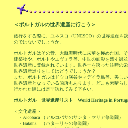
＜ポルトガルの世界遺産に行こう＞
旅行をする際に、ユネスコ（UNESCO）の世界遺産を
のではないでしょうか。
ポルトガルはその昔、大航海時代に栄華を極めた国。そ
建築物や、ポルトやエヴォラ等、中世の面影を残す街並
世界遺産に登録されています。世界一を誇った往時の栄
世界遺産巡りをしてはどうでしょうか？
また、ポルトガルはドウロ渓谷やマデイラ島等、美しい
世界遺産となっている箇所もあります。どこも素晴らし
行かれた際には是非訪れてみて下さい。
ポルトガル 世界遺産リスト World Heritage in Portug
＜文化遺産＞
・Alcobaca （アルコバサのサンタ・マリア修道院）
・Batalha （バターリャの修道院）