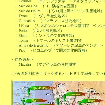
・Coimbra （コインブラ大学 －アルタとソフィア
・Vale do Coa （コア渓谷の岩壁画）
・Vale do Douro （ドウロ川上流のワイン生産地域）
・Evora （エヴォラ歴史地区）
・Guimaraes （ギマランエス歴史地区）
・Lisboa （リスボンのジェロニモス修道院、ベレン
・Porto （ポルト歴史地区）
・Sintra （シントラの文化的景観）
・Tomar （トマールのキリスト修道院）
・Angra do Heroismo （アソーレス諸島のアング
・Pico （ピコ島のブドウ園の文化的景観）
＜自然遺産＞
・Madeira （マデイラ島の月桂樹林）
↓下表の各都市をクリックすると、ＨＰ上で紹介してい